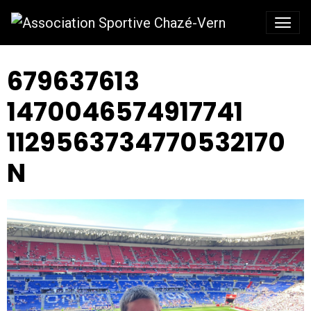
679637613
1470046574917741
1129563734770532170
N