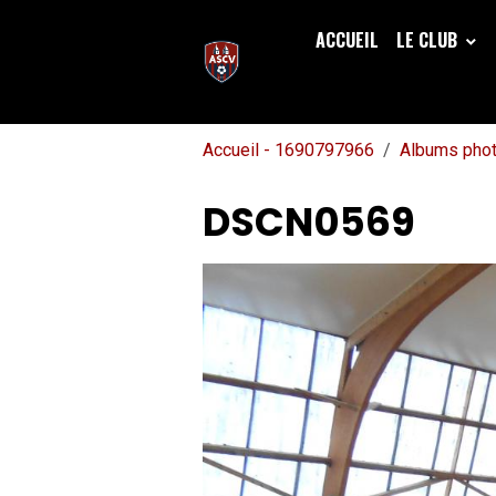
ACCUEIL
LE CLUB
Accueil - 1690797966
Albums pho
DSCN0569