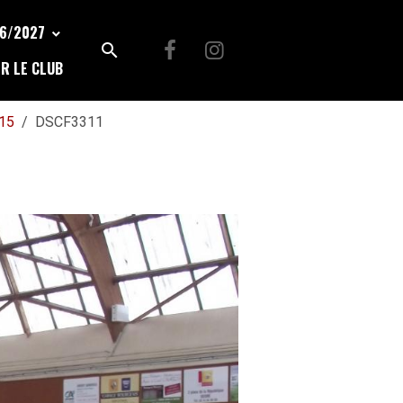
26/2027
R LE CLUB
015
DSCF3311