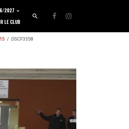
26/2027
R LE CLUB
015
DSCF3358