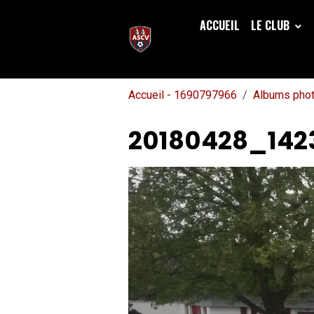
ACCUEIL
LE CLUB
Accueil - 1690797966
Albums pho
20180428_142