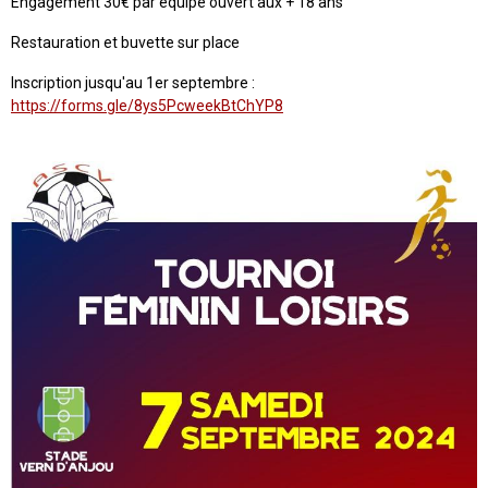
Engagement 30€ par équipe ouvert aux + 18 ans
Restauration et buvette sur place
Inscription jusqu'au 1er septembre :
https://forms.gle/8ys5PcweekBtChYP8