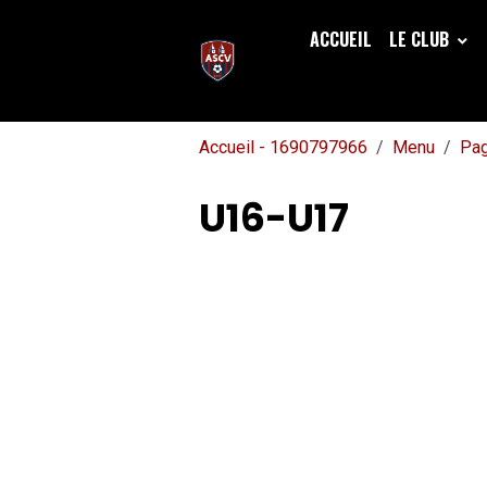
ACCUEIL
LE CLUB
Accueil - 1690797966
Menu
Pa
U16-U17